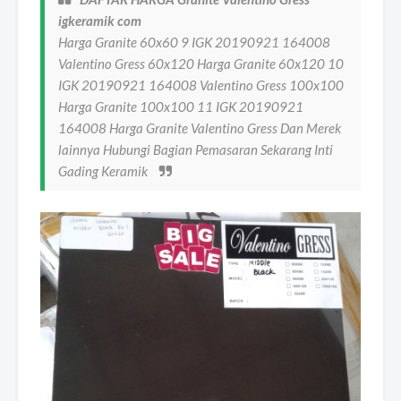
igkeramik com
Harga Granite 60x60 9 IGK 20190921 164008
Valentino Gress 60x120 Harga Granite 60x120 10
IGK 20190921 164008 Valentino Gress 100x100
Harga Granite 100x100 11 IGK 20190921
164008 Harga Granite Valentino Gress Dan Merek
lainnya Hubungi Bagian Pemasaran Sekarang Inti
Gading Keramik