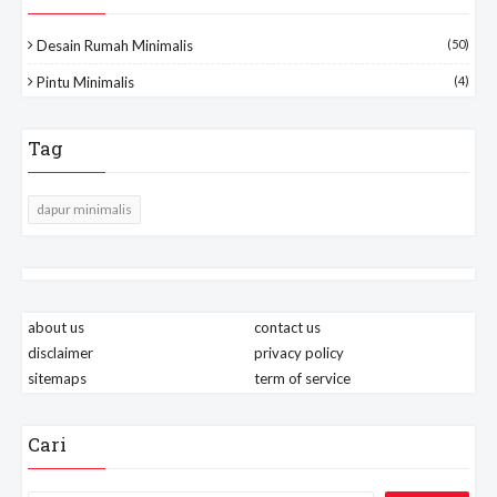
Desain Rumah Minimalis
(50)
Pintu Minimalis
(4)
Tag
dapur minimalis
about us
contact us
disclaimer
privacy policy
sitemaps
term of service
Cari