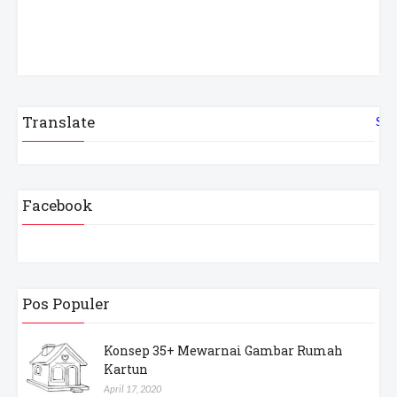
Translate
Sel
Facebook
Pos Populer
Konsep 35+ Mewarnai Gambar Rumah
Kartun
April 17, 2020