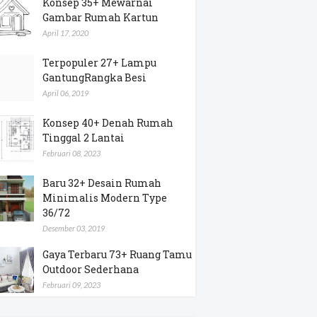
Konsep 35+ Mewarnai
Gambar Rumah Kartun
April 17, 2020
Terpopuler 27+ Lampu
GantungRangka Besi
April 06, 2019
Konsep 40+ Denah Rumah
Tinggal 2 Lantai
Februari 08, 2023
Baru 32+ Desain Rumah
Minimalis Modern Type
36/72
Desember 03, 2019
Gaya Terbaru 73+ Ruang Tamu
Outdoor Sederhana
Februari 09, 2023