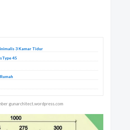
nimalis 3 Kamar Tidur
isType 45
 Rumah
mber gunarchitect.wordpress.com