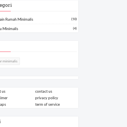
egori
ain Rumah Minimalis
(50)
u Minimalis
(4)
r minimalis
 us
contact us
aimer
privacy policy
maps
term of service
i