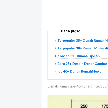
Baca juga:
Terpopuler 35+ Denah RumahMi
Terpopuler 38+ Rumah Minimal
Konsep 21+ RumahTipe 45
Baru 25+ Desain DenahGambar
Ide 40+ Denah RumahMewah
Denah rumah tipe 45 gunarchitect Su