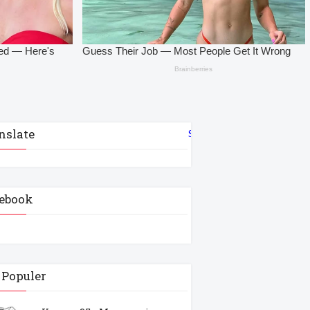
nslate
Select Language
▼
ebook
 Populer