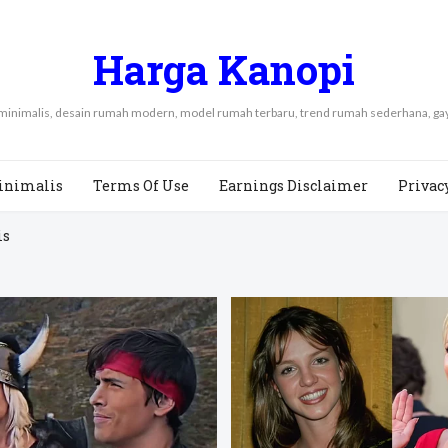
Harga Kanopi
 minimalis, desain rumah modern, model rumah terbaru, trend rumah sederhana, 
inimalis
Terms Of Use
Earnings Disclaimer
Privac
is