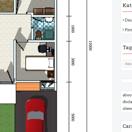
Kat
Des
Pint
Tag
dapu
about
discl
site
Car