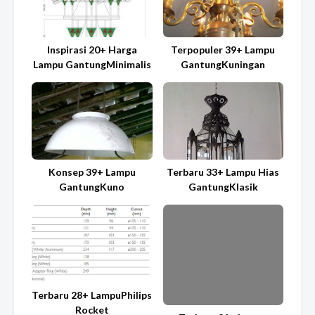
Inspirasi 20+ Harga
Terpopuler 39+ Lampu
Lampu GantungMinimalis
GantungKuningan
Konsep 39+ Lampu
Terbaru 33+ Lampu Hias
GantungKuno
GantungKlasik
Terbaru 28+ LampuPhilips
Rocket