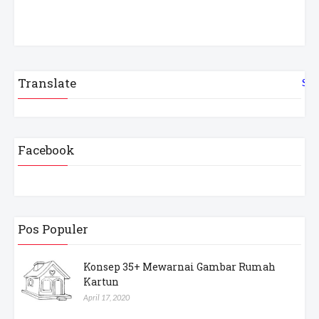
Translate
Sel
Facebook
Pos Populer
Konsep 35+ Mewarnai Gambar Rumah
Kartun
April 17, 2020