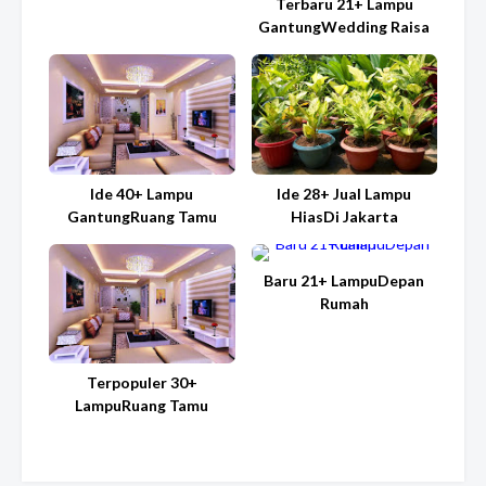
Terbaru 21+ Lampu
GantungWedding Raisa
Ide 40+ Lampu
Ide 28+ Jual Lampu
GantungRuang Tamu
HiasDi Jakarta
Baru 21+ LampuDepan
Rumah
Terpopuler 30+
LampuRuang Tamu