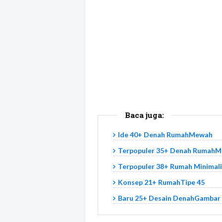
Baca juga:
Ide 40+ Denah RumahMewah
Terpopuler 35+ Denah RumahMi
Terpopuler 38+ Rumah Minimal
Konsep 21+ RumahTipe 45
Baru 25+ Desain DenahGambar