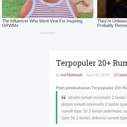
Terpopuler 20+ Ru
by
Irul Mahmudi
April 20, 2019
0 Comm
Poin pembahasan Terpopuler 20+ Ru
desain rumah minimalis 2 lantai
desain rumah minimalis 2 lantai typ
rumah type 36 2 lantai sederhana, ru
type 36 2 lantai, dekorasi rumah type