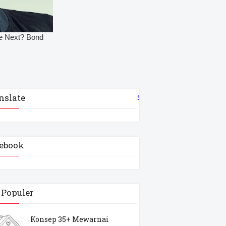
nslate
Select Language
▼
ebook
 Populer
Konsep 35+ Mewarnai