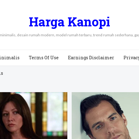
Harga Kanopi
 minimalis, desain rumah modern, model rumah terbaru, trend rumah sederhana, 
inimalis
Terms Of Use
Earnings Disclaimer
Privac
is