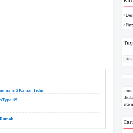
Kat
Des
Pint
Tag
dapu
nimalis 3 Kamar Tidur
about
discl
isType 45
site
 Rumah
Car