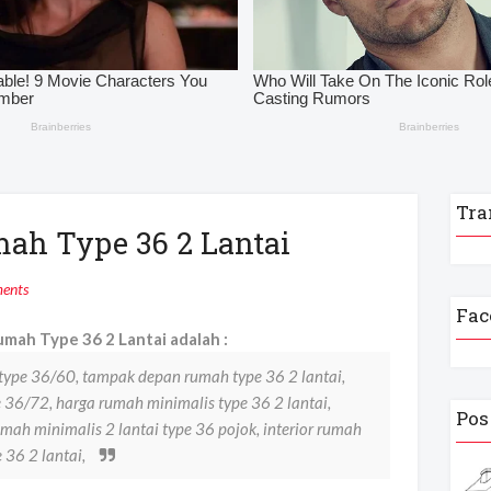
Tra
mah Type 36 2 Lantai
ents
Fac
mah Type 36 2 Lantai adalah :
 type 36/60, tampak depan rumah type 36 2 lantai,
e 36/72, harga rumah minimalis type 36 2 lantai,
Pos
mah minimalis 2 lantai type 36 pojok, interior rumah
 36 2 lantai,