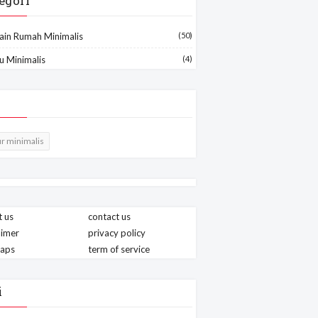
egori
ain Rumah Minimalis
(50)
u Minimalis
(4)
r minimalis
 us
contact us
aimer
privacy policy
maps
term of service
i