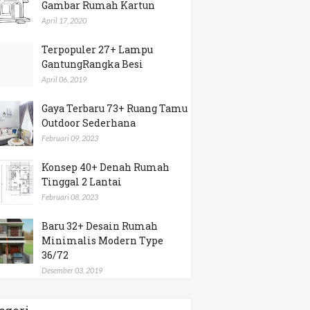
Gambar Rumah Kartun
April 17, 2020
Terpopuler 27+ Lampu
GantungRangka Besi
April 06, 2019
Gaya Terbaru 73+ Ruang Tamu
Outdoor Sederhana
Februari 09, 2023
Konsep 40+ Denah Rumah
Tinggal 2 Lantai
Februari 08, 2023
Baru 32+ Desain Rumah
Minimalis Modern Type
36/72
Desember 03, 2019