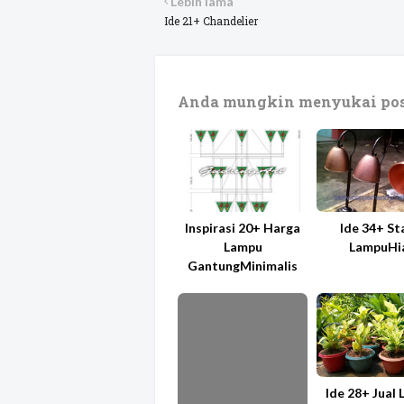
Lebih lama
Ide 21+ Chandelier
Anda mungkin menyukai pos
Inspirasi 20+ Harga
Ide 34+ S
Lampu
LampuHi
GantungMinimalis
Ide 28+ Jual