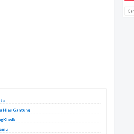
rta
u Hias Gantung
ngKlasik
Tamu