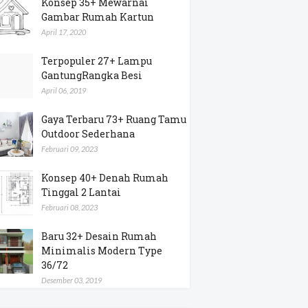
Konsep 35+ Mewarnai
Gambar Rumah Kartun
April 17, 2020
Terpopuler 27+ Lampu
GantungRangka Besi
April 06, 2019
Gaya Terbaru 73+ Ruang Tamu
Outdoor Sederhana
Februari 09, 2023
Konsep 40+ Denah Rumah
Tinggal 2 Lantai
Februari 08, 2023
Baru 32+ Desain Rumah
Minimalis Modern Type
36/72
Desember 03, 2019