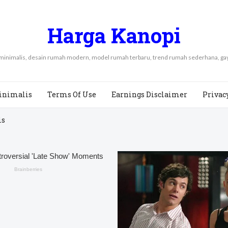
Harga Kanopi
 minimalis, desain rumah modern, model rumah terbaru, trend rumah sederhana, 
inimalis
Terms Of Use
Earnings Disclaimer
Privac
is