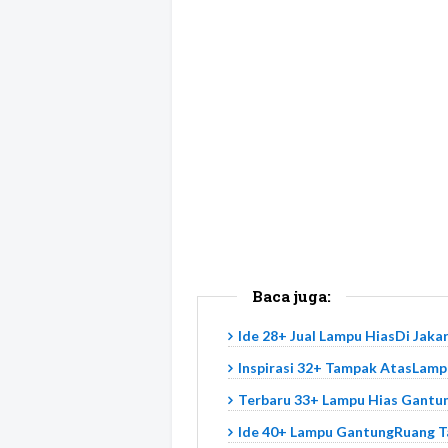
Baca juga:
Ide 28+ Jual Lampu HiasDi Jaka
Inspirasi 32+ Tampak AtasLamp
Terbaru 33+ Lampu Hias Gantu
Ide 40+ Lampu GantungRuang 