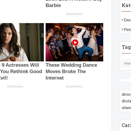
Kat
Des
Pint
Tag
dapu
about
discl
site
Car