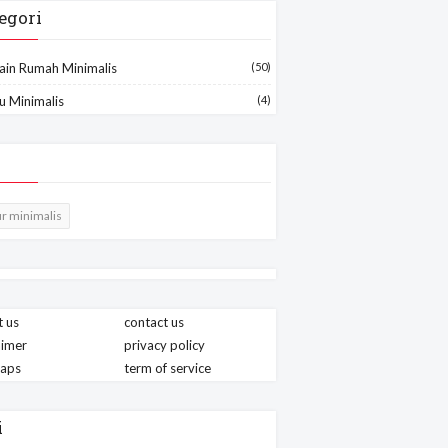
egori
ain Rumah Minimalis
(50)
u Minimalis
(4)
r minimalis
 us
contact us
aimer
privacy policy
maps
term of service
i