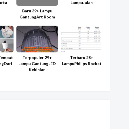
arta
LampuJalan
Baru 39+ Lampu
GantungArt Room
 Tempat
Terpopuler 29+
Terbaru 28+
ngDari
Lampu GantungLED
LampuPhilips Rocket
Kekinian