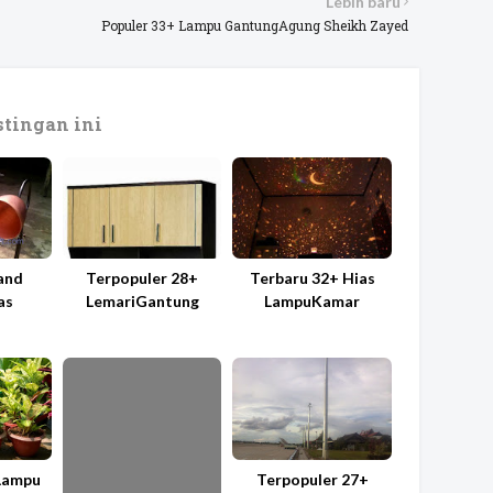
Lebih baru
Populer 33+ Lampu GantungAgung Sheikh Zayed
tingan ini
tand
Terpopuler 28+
Terbaru 32+ Hias
as
LemariGantung
LampuKamar
 Lampu
Terpopuler 27+