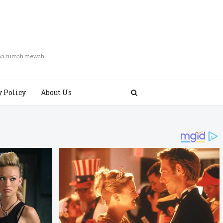
gaya rumah mewah
y Policy
About Us