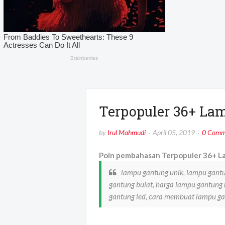
Terpopuler 36+ La
by
Irul Mahmudi
April 05, 2019
0 Comm
Poin pembahasan Terpopuler 36+ L
lampu gantung unik, lampu gantu
gantung bulat, harga lampu gantung
gantung led, cara membuat lampu ga