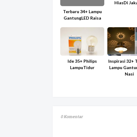
HiasDi Jak
Terbaru 34+ Lampu
GantungLED Raisa
Ide 35+ Philips
Inspirasi 32+
LampuTidur
Lampu Gantu
Nasi
0 Komentar