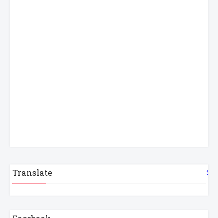
Translate
Sel