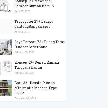
Konsep 35+ Mewarnai
Gambar Rumah Kartun
April 17, 2020
Terpopuler 27+ Lampu
GantungRangka Besi
April 06, 2019
Gaya Terbaru 73+ Ruang Tamu
Outdoor Sederhana
Februari 09, 2023
Konsep 40+ Denah Rumah
Tinggal 2 Lantai
Februari 08, 2023
Baru 32+ Desain Rumah
Minimalis Modern Type
36/72
Desember 03, 2019