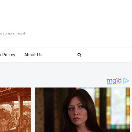
gaya rumah mewah
y Policy
About Us