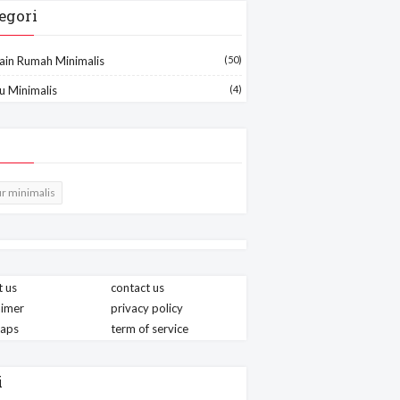
egori
ain Rumah Minimalis
(50)
u Minimalis
(4)
r minimalis
 us
contact us
aimer
privacy policy
maps
term of service
i