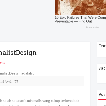
Tra
malistDesign
nts
Fac
alistDesign adalah :
ist font,
Pos
h salah satu sofa minimalis yang cukup terkenal tak