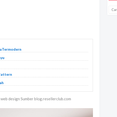
ayuTermodern
ayu
Pattern
ah
n web design Sumber blog.resellerclub.com