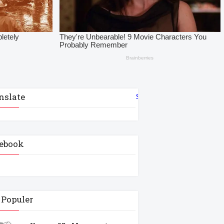
nslate
Select Language
▼
ebook
 Populer