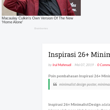
Inspirasi 26+ Mini
by
Irul Mahmudi
Mei 07, 2019
0 Comme
Poin pembahasan Inspirasi 26+ Minim
minimalist design poster, minimal
Inspirasi 26+ MinimalistDesign
adala