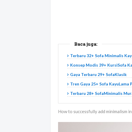
Baca juga:
Terbaru 32+ Sofa Minimalis K
Konsep Modis 39+ KursiSofa K
Gaya Terbaru 29+ SofaKlasik
Tren Gaya 25+ Sofa KayuLama 
Terbaru 28+ SofaMinimalis Mur
How to successfully add minimalism i