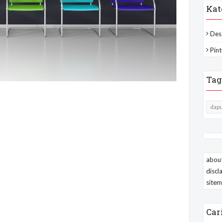
Kat
Des
Pint
Tag
dapu
about
discl
site
Car