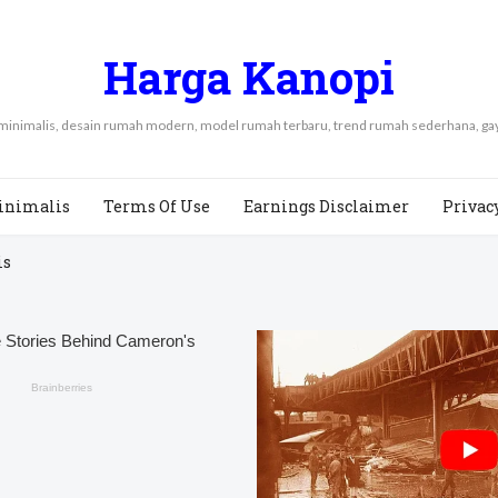
Harga Kanopi
 minimalis, desain rumah modern, model rumah terbaru, trend rumah sederhana, 
inimalis
Terms Of Use
Earnings Disclaimer
Privac
is