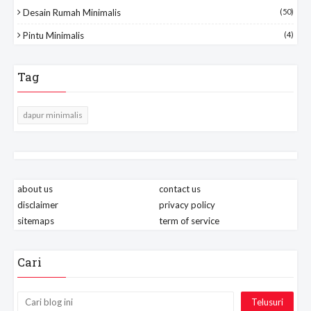
Desain Rumah Minimalis
(50)
Pintu Minimalis
(4)
Tag
dapur minimalis
about us
contact us
disclaimer
privacy policy
sitemaps
term of service
Cari