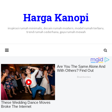
Harga Kanopi
inspirasi rumah minimalis, desain rumah modern, model rumah terbaru,
trend rumah sederhana, gaya rumah mewah