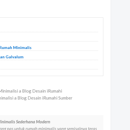
 Rumah Minimalis
gan Galvalum
nimalisi a Blog Desain iRumahi Sumber
inimalis Sederhana Modern
yang pas untuk rumah minimalis yang semisalnya teras