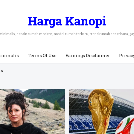
Harga Kanopi
 minimalis, desain rumah modern, model rumah terbaru, trend rumah sederhana, 
inimalis
Terms Of Use
Earnings Disclaimer
Privac
is