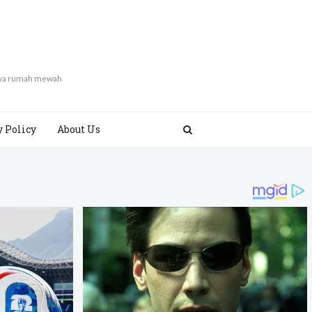
gaya rumah mewah
y Policy
About Us