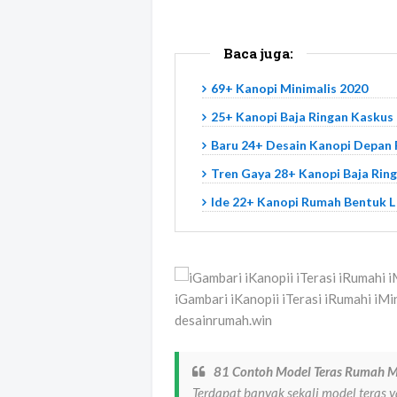
Baca juga:
69+ Kanopi Minimalis 2020
25+ Kanopi Baja Ringan Kaskus
Baru 24+ Desain Kanopi Depan
Tren Gaya 28+ Kanopi Baja Rin
Ide 22+ Kanopi Rumah Bentuk L
iGambari iKanopii iTerasi iRumahi iMi
desainrumah.win
81 Contoh Model Teras Rumah M
Terdapat banyak sekali model teras 