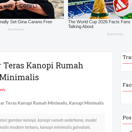
Tra
r Teras Kanopi Rumah
 Minimalis
Fac
nts
 Teras Kanopi Rumah Minimalis, Kanopi Minimalis
Pos
aleri gambar kanopi, kanopi rumah sederhana, model
alis modern terbaru, kanopi minimalis galvalum,