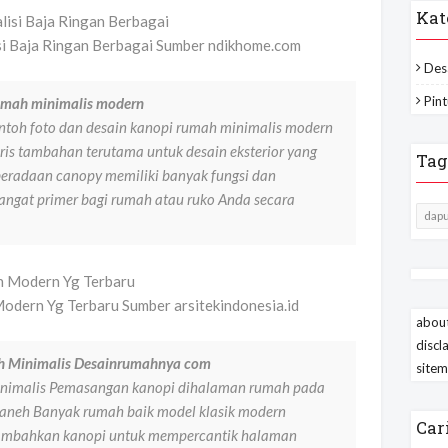
Kat
isi Baja Ringan Berbagai Sumber ndikhome.com
Des
Pint
rumah minimalis modern
toh foto dan desain kanopi rumah minimalis modern
ris tambahan terutama untuk desain eksterior yang
Tag
beradaan canopy memiliki banyak fungsi dan
angat primer bagi rumah atau ruko Anda secara
dapu
odern Yg Terbaru Sumber arsitekindonesia.id
about
discl
 Minimalis Desainrumahnya com
site
nimalis Pemasangan kanopi dihalaman rumah pada
g aneh Banyak rumah baik model klasik modern
Car
ambahkan kanopi untuk mempercantik halaman