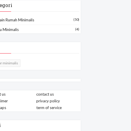
egori
ain Rumah Minimalis
(50)
u Minimalis
(4)
r minimalis
 us
contact us
aimer
privacy policy
maps
term of service
i