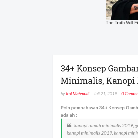
34+ Konsep Gamba
Minimalis, Kanopi
by
Irul Mahmudi
Juli 21, 2019
0 Comme
Poin pembahasan 34+ Konsep Gambar
adalah :
kanopi rumah minimalis 2019, g
kanopi minimalis 2019, kanopi minim