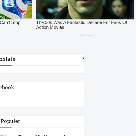
nslate
Select Language
▼
ebook
 Populer