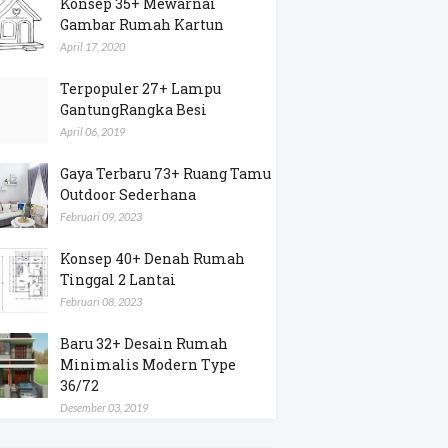
Konsep 35+ Mewarnai
Gambar Rumah Kartun
April 17, 2020
Terpopuler 27+ Lampu
GantungRangka Besi
April 06, 2019
Gaya Terbaru 73+ Ruang Tamu
Outdoor Sederhana
Februari 09, 2023
Konsep 40+ Denah Rumah
Tinggal 2 Lantai
Februari 08, 2023
Baru 32+ Desain Rumah
Minimalis Modern Type
36/72
Desember 03, 2019