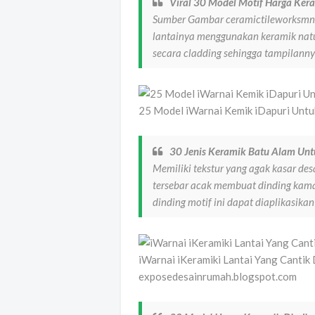
Viral 30 Model Motif Harga Ker
Sumber Gambar ceramictileworksmn c
lantainya menggunakan keramik natu 
secara cladding sehingga tampilann
25 Model iWarnai Kemik iDapuri Untu
30 Jenis Keramik Batu Alam Unt
Memiliki tekstur yang agak kasar de
tersebar acak membuat dinding kamar
dinding motif ini dapat diaplikasika
iWarnai iKeramiki Lantai Yang Canti
exposedesainrumah.blogspot.com