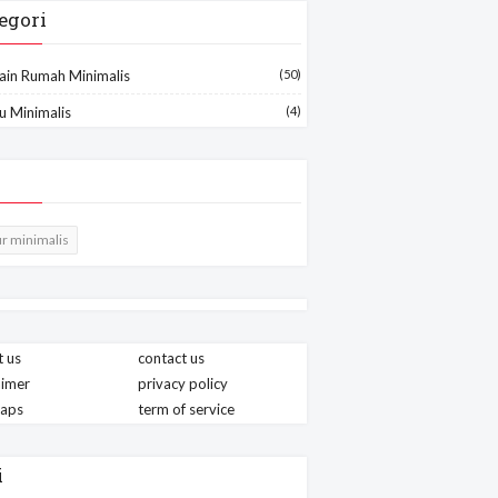
egori
ain Rumah Minimalis
(50)
u Minimalis
(4)
r minimalis
 us
contact us
aimer
privacy policy
maps
term of service
i