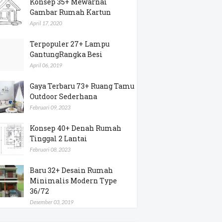
Konsep 35+ Mewarnai
Gambar Rumah Kartun
April 17, 2020
Terpopuler 27+ Lampu
GantungRangka Besi
April 06, 2019
Gaya Terbaru 73+ Ruang Tamu
Outdoor Sederhana
Februari 09, 2023
Konsep 40+ Denah Rumah
Tinggal 2 Lantai
Februari 08, 2023
Baru 32+ Desain Rumah
Minimalis Modern Type
36/72
Desember 03, 2019