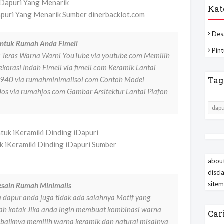
Kat
apuri Yang Menarik Sumber dinerbacklot.com
Des
Untuk Rumah Anda Fimell
Pint
Teras Warna Warni YouTube via youtube com Memilih
korasi Indah Fimell via fimell com Keramik Lantai
Tag
2940 via rumahminimalisoi com Contoh Model
os via rumahjos com Gambar Arsitektur Lantai Plafon
dapu
uk iKeramiki Dinding iDapuri Sumber
about
discl
site
esain Rumah Minimalis
dapur anda juga tidak ada salahnya Motif yang
ah kotak Jika anda ingin membuat kombinasi warna
Car
sebaiknya memilih warna keramik dan natural misalnya