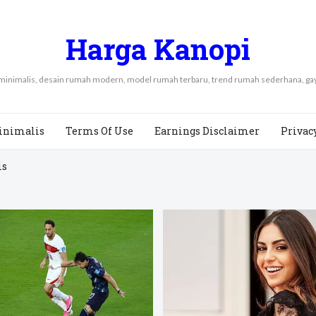
Harga Kanopi
 minimalis, desain rumah modern, model rumah terbaru, trend rumah sederhana, 
inimalis
Terms Of Use
Earnings Disclaimer
Privac
is