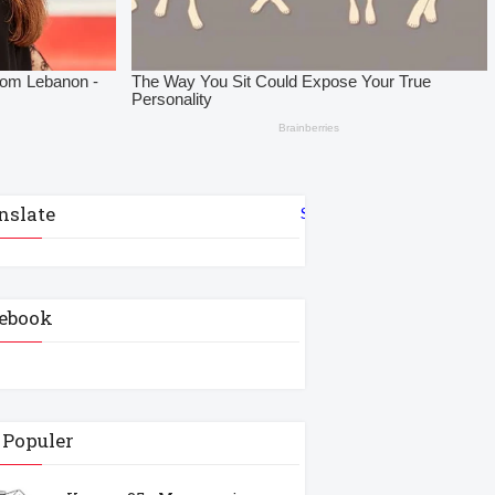
nslate
Select Language
▼
ebook
 Populer