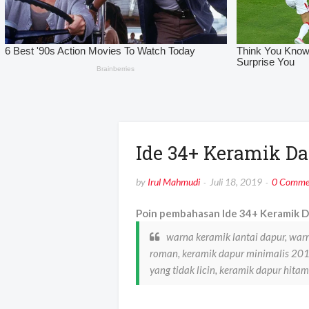
Ide 34+ Keramik D
by
Irul Mahmudi
Juli 18, 2019
0 Comme
Poin pembahasan Ide 34+ Keramik D
warna keramik lantai dapur, warn
roman, keramik dapur minimalis 2019
yang tidak licin, keramik dapur hita