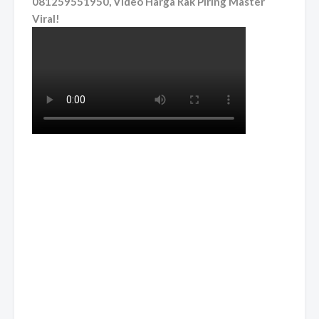
081259551950, Video Harga Rak Piring Master
Viral!