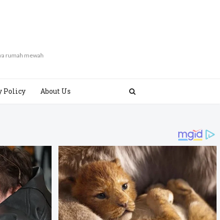
gaya rumah mewah
y Policy
About Us