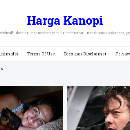
Harga Kanopi
 minimalis, desain rumah modern, model rumah terbaru, trend rumah sederhana, 
inimalis
Terms Of Use
Earnings Disclaimer
Privac
is