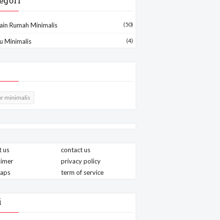
egori
ain Rumah Minimalis
(50)
u Minimalis
(4)
r minimalis
 us
contact us
aimer
privacy policy
maps
term of service
i