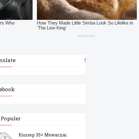
nslate
Select Language
▼
ebook
 Populer
Konsep 35+ Mewarnai