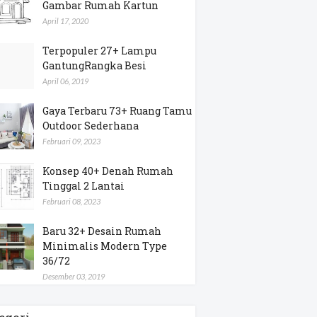
Gambar Rumah Kartun
April 17, 2020
Terpopuler 27+ Lampu
GantungRangka Besi
April 06, 2019
Gaya Terbaru 73+ Ruang Tamu
Outdoor Sederhana
Februari 09, 2023
Konsep 40+ Denah Rumah
Tinggal 2 Lantai
Februari 08, 2023
Baru 32+ Desain Rumah
Minimalis Modern Type
36/72
Desember 03, 2019