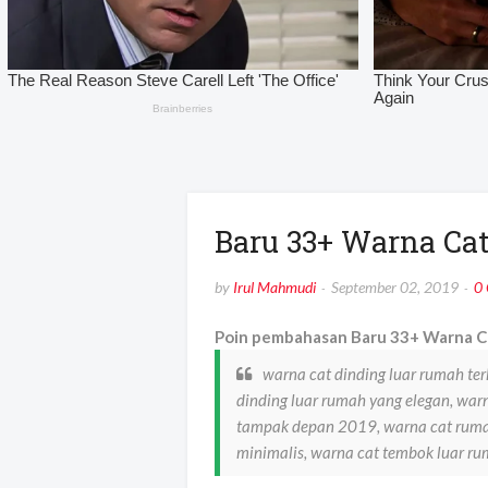
Baru 33+ Warna C
by
Irul Mahmudi
September 02, 2019
0
Poin pembahasan Baru 33+ Warna C
warna cat dinding luar rumah ter
dinding luar rumah yang elegan, wa
tampak depan 2019, warna cat ruma
minimalis, warna cat tembok luar r