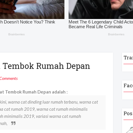
Tra
at Tembok Rumah Depan
 Comments
Fac
at Tembok Rumah Depan adalah :
kini, warna cat dinding luar rumah terbaru, warna cat
rna cat rumah 2019, warna cat rumah minimalis
Pos
h minimalis 2019, variasi warna cat rumah
umah,