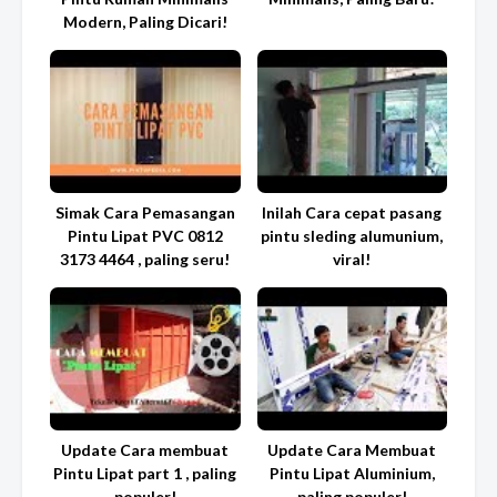
Modern, Paling Dicari!
Simak Cara Pemasangan
Inilah Cara cepat pasang
Pintu Lipat PVC 0812
pintu sleding alumunium,
3173 4464 , paling seru!
viral!
Update Cara membuat
Update Cara Membuat
Pintu Lipat part 1 , paling
Pintu Lipat Aluminium,
populer!
paling populer!