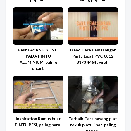
Best PASANG KUNCI
Trend Cara Pemasangan
PADA PINTU
Pintu Lipat PVC 0812
ALUMINIUM, paling
3173 4464 , viral!
dicari!
Inspiration Rumus buat
Terbaik Cara pasang plat
PINTU BESI, paling baru!
tekuk pintu lipat, paling
heboh!