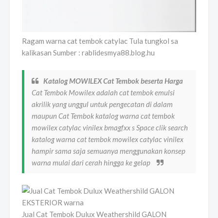
Ragam warna cat tembok catylac Tula tungkol sa
kalikasan Sumber : rablidesmya88.blog.hu
Katalog MOWILEX Cat Tembok beserta Harga
Cat Tembok Mowilex adalah cat tembok emulsi
akrilik yang unggul untuk pengecatan di dalam
maupun Cat Tembok katalog warna cat tembok
mowilex catylac vinilex bmagfxx s Space clik search
katalog warna cat tembok mowilex catylac vinilex
hampir sama saja semuanya menggunakan konsep
warna mulai dari cerah hingga ke gelap
Jual Cat Tembok Dulux Weathershild GALON