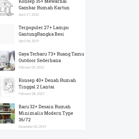
Konsep 35+ Mewarnai
Gambar Rumah Kartun
April 17, 2020
Terpopuler 27+ Lampu
GantungRangka Besi
April 06, 2019
Gaya Terbaru 73+ Ruang Tamu
Outdoor Sederhana
Februari 09, 2023
Konsep 40+ Denah Rumah
Tinggal 2 Lantai
Februari 08, 2023
Baru 32+ Desain Rumah
Minimalis Modern Type
36/72
Desember 03, 2019