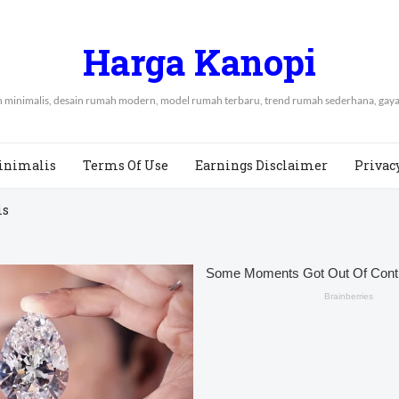
Harga Kanopi
ah minimalis, desain rumah modern, model rumah terbaru, trend rumah sederhana, ga
inimalis
Terms Of Use
Earnings Disclaimer
Privac
is