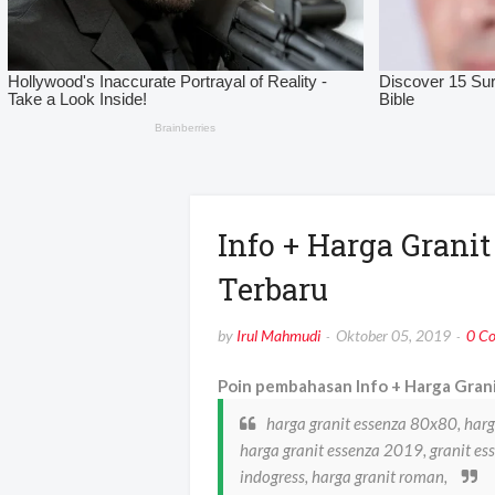
Info + Harga Grani
Terbaru
by
Irul Mahmudi
Oktober 05, 2019
0 C
Poin pembahasan Info + Harga Grani
harga granit essenza 80x80, harg
harga granit essenza 2019, granit es
indogress, harga granit roman,