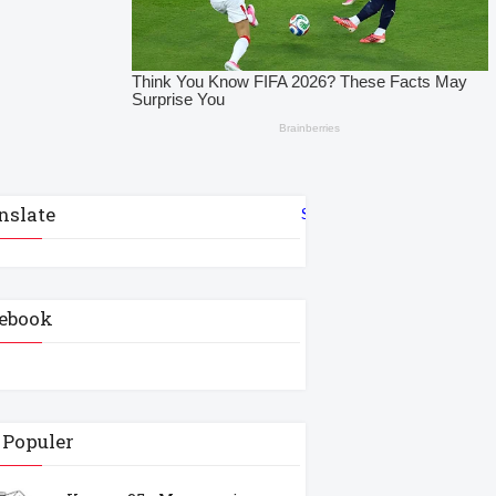
nslate
Select Language
▼
ebook
 Populer