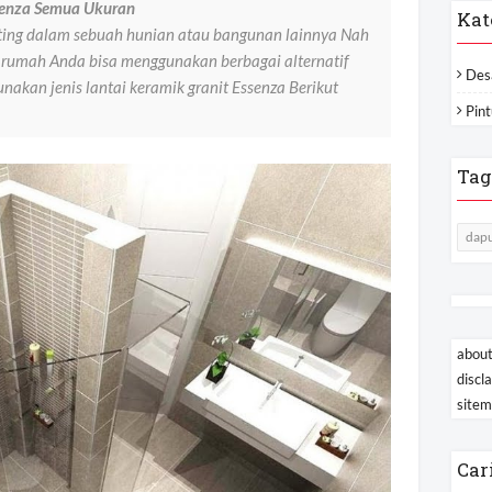
senza Semua Ukuran
Kat
nting dalam sebuah hunian atau bangunan lainnya Nah
 rumah Anda bisa menggunakan berbagai alternatif
Des
akan jenis lantai keramik granit Essenza Berikut
Pint
Tag
dapu
about
discl
site
Car