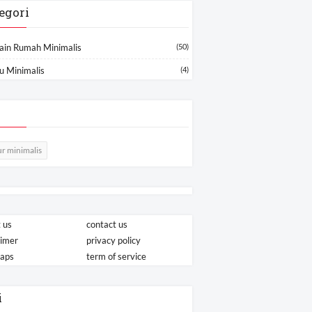
egori
ain Rumah Minimalis
(50)
u Minimalis
(4)
r minimalis
 us
contact us
aimer
privacy policy
maps
term of service
i