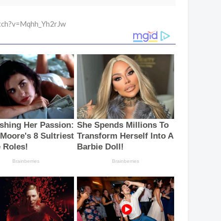
atch?v=Mqhh_Yh2rJw