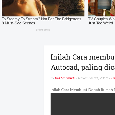
Inilah Cara membu
Autocad, paling dic
by
Irul Mahmudi
November 11, 2019
0
Inilah Cara Membuat Denah Rumah D