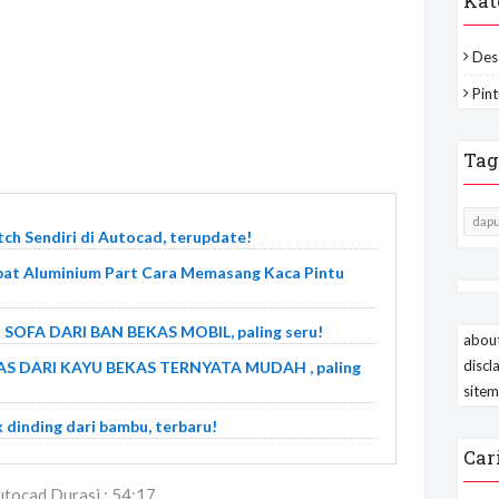
Kat
Des
Pint
Tag
dapu
h Sendiri di Autocad, terupdate!
pat Aluminium Part Cara Memasang Kaca Pintu
OFA DARI BAN BEKAS MOBIL, paling seru!
about
discl
S DARI KAYU BEKAS TERNYATA MUDAH , paling
site
 dinding dari bambu, terbaru!
Car
tocad Durasi : 54:17