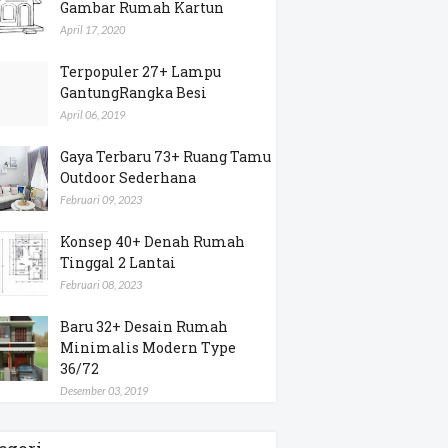
Gambar Rumah Kartun
April 17, 2020
Terpopuler 27+ Lampu
GantungRangka Besi
April 06, 2019
Gaya Terbaru 73+ Ruang Tamu
Outdoor Sederhana
Februari 09, 2023
Konsep 40+ Denah Rumah
Tinggal 2 Lantai
Februari 08, 2023
Baru 32+ Desain Rumah
Minimalis Modern Type
36/72
Desember 03, 2019