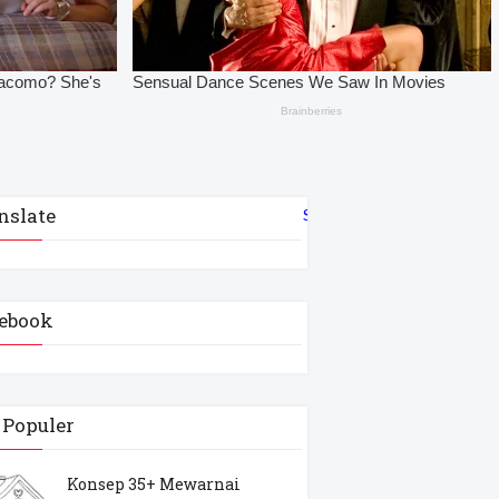
nslate
Select Language
▼
ebook
 Populer
Konsep 35+ Mewarnai