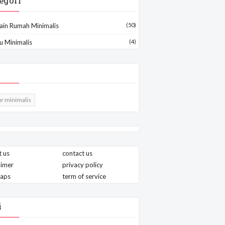
egori
ain Rumah Minimalis
(50)
u Minimalis
(4)
r minimalis
 us
contact us
aimer
privacy policy
maps
term of service
i