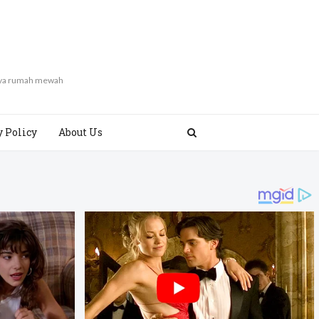
gaya rumah mewah
y Policy
About Us