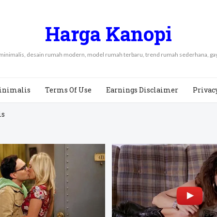
Harga Kanopi
 minimalis, desain rumah modern, model rumah terbaru, trend rumah sederhana, 
inimalis
Terms Of Use
Earnings Disclaimer
Privac
is