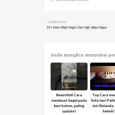
Lebih lama
53+ Baru Meja Dapur Dari Hpl, Meja Dapur
Anda mungkin menyukai pos
Beautifull Cara
Top Cara me
membuat begel pada
Sofa dari Pall
besi kolom, paling
Jati Belanda,
update!
heboh!