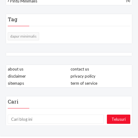
Pintu Minimalis
(4)
Tag
dapur minimalis
about us
contact us
disclaimer
privacy policy
sitemaps
term of service
Cari