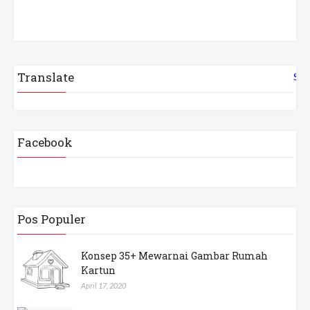
Translate
Sel
Facebook
Pos Populer
Konsep 35+ Mewarnai Gambar Rumah
Kartun
April 17, 2020