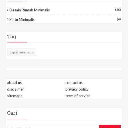
Desain Rumah Minimalis
(50)
Pintu Minimalis
(4)
Tag
dapur minimalis
about us
contact us
disclaimer
privacy policy
sitemaps
term of service
Cari