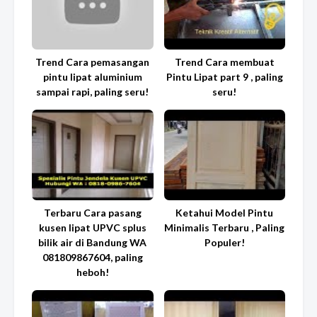
Trend Cara pemasangan
Trend Cara membuat
pintu lipat aluminium
Pintu Lipat part 9 , paling
sampai rapi, paling seru!
seru!
Terbaru Cara pasang
Ketahui Model Pintu
kusen lipat UPVC splus
Minimalis Terbaru , Paling
bilik air di Bandung WA
Populer!
081809867604, paling
heboh!