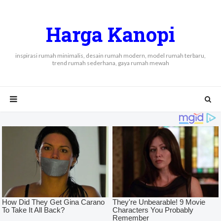
Harga Kanopi
inspirasi rumah minimalis, desain rumah modern, model rumah terbaru,
trend rumah sederhana, gaya rumah mewah