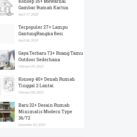
Konsep 35+ Mewarnai
Gambar Rumah Kartun
April 17, 2020
Terpopuler 27+ Lampu
GantungRangka Besi
April 06, 2019
Gaya Terbaru 73+ Ruang Tamu
Outdoor Sederhana
Februari 09, 2023
Konsep 40+ Denah Rumah
Tinggal 2 Lantai
Februari 08, 2023
Baru 32+ Desain Rumah
Minimalis Modern Type
36/72
Desember 03, 2019