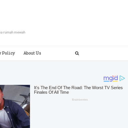
gaya rumah mewah
y Policy
About Us