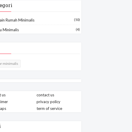
egori
ain Rumah Minimalis
(50)
u Minimalis
(4)
r minimalis
 us
contact us
aimer
privacy policy
maps
term of service
i