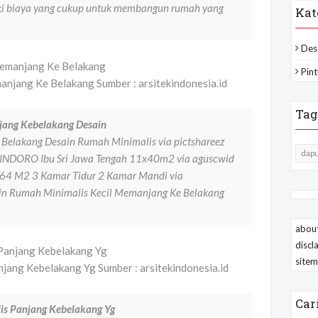
iki biaya yang cukup untuk membangun rumah yang
Kat
Des
Pint
njang Ke Belakang Sumber : arsitekindonesia.id
Tag
jang Kebelakang Desain
Belakang Desain Rumah Minimalis via pictshareez
dapu
NDORO Ibu Sri Jawa Tengah 11x40m2 via aguscwid
64 M2 3 Kamar Tidur 2 Kamar Mandi via
in Rumah Minimalis Kecil Memanjang Ke Belakang
about
discl
site
jang Kebelakang Yg Sumber : arsitekindonesia.id
Car
is Panjang Kebelakang Yg