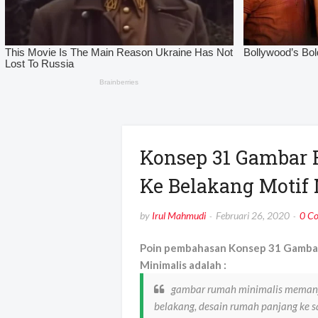
Konsep 31 Gambar
Ke Belakang Motif
by
Irul Mahmudi
Februari 26, 2020
0 C
Poin pembahasan Konsep 31 Gambar
Minimalis adalah :
gambar rumah minimalis memanja
belakang, desain rumah panjang ke 