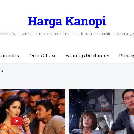
Harga Kanopi
 minimalis, desain rumah modern, model rumah terbaru, trend rumah sederhana, 
inimalis
Terms Of Use
Earnings Disclaimer
Privac
is