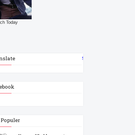
nslate
Select Language
▼
ebook
 Populer