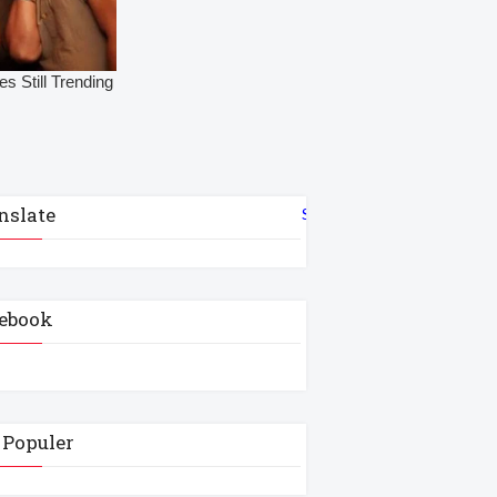
nslate
Select Language
▼
ebook
 Populer