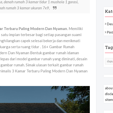
a, denah rumah 3 kamar tidur 1 mushola 1 garasi,
enah rumah 3 kamar ukuran 7x9,
Kat
Des
ar Terbaru Paling Modern Dan Nyaman
. Memiliki
Pint
 satu impian terbesar bagi setiap pasangan suami
nghilangkan capek selesai bekerja dan menikmati
luarga serta ruang tidur . 16+ Gambar Rumah
Tag
odern Dan Nyaman Bentuk gambar rumah idaman
lepas dari model gambar rumah yang diminati, desain
dapu
i gambar rumah. Simak ulasan terkait gambar rumah
nimalis 3 Kamar Terbaru Paling Modern Dan Nyaman
about
discl
site