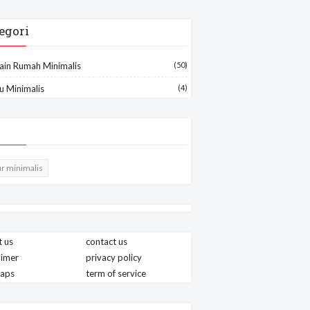
egori
ain Rumah Minimalis
(50)
u Minimalis
(4)
r minimalis
 us
contact us
aimer
privacy policy
maps
term of service