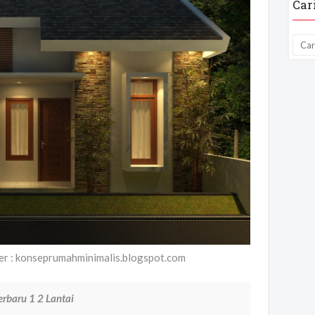
Car
r : konseprumahminimalis.blogspot.com
rbaru 1 2 Lantai