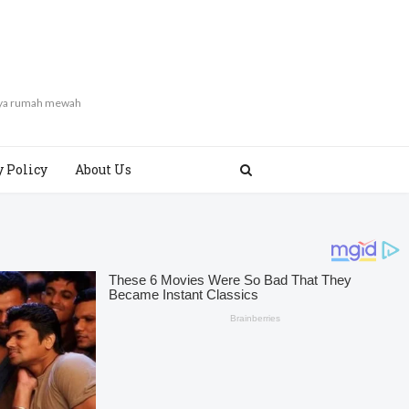
gaya rumah mewah
y Policy
About Us