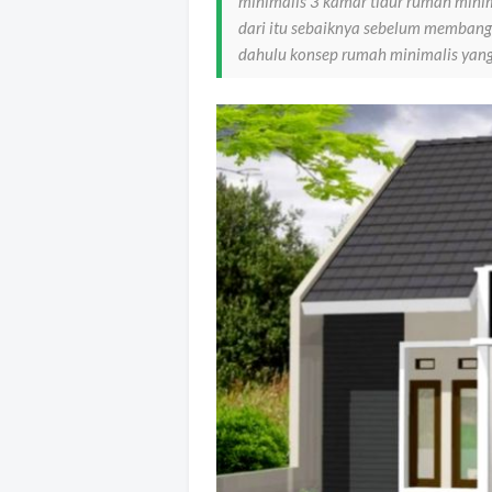
minimalis 3 kamar tidur rumah min
dari itu sebaiknya sebelum membang
dahulu konsep rumah minimalis yan