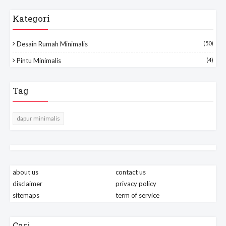
Kategori
Desain Rumah Minimalis
(50)
Pintu Minimalis
(4)
Tag
dapur minimalis
about us
contact us
disclaimer
privacy policy
sitemaps
term of service
Cari