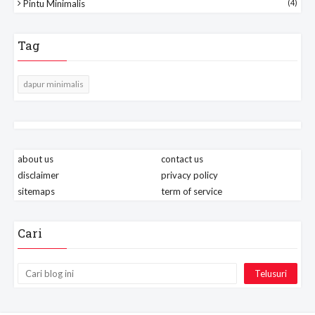
Pintu Minimalis
(4)
Tag
dapur minimalis
about us
contact us
disclaimer
privacy policy
sitemaps
term of service
Cari