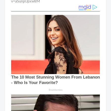
v=aSunpUpxw8M