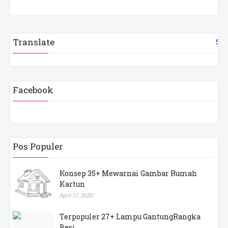
Translate
Sel
Facebook
Pos Populer
Konsep 35+ Mewarnai Gambar Rumah
Kartun
April 17, 2020
Terpopuler 27+ Lampu GantungRangka
Besi