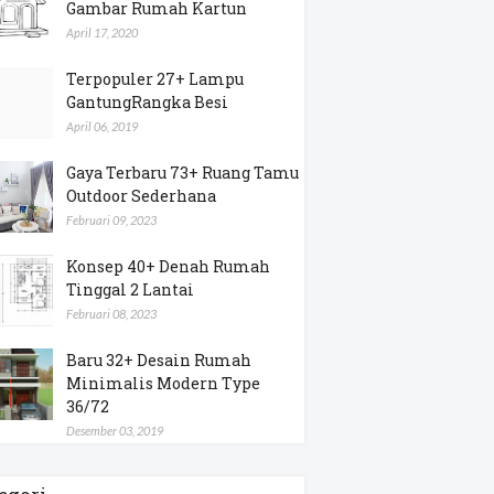
Gambar Rumah Kartun
April 17, 2020
Terpopuler 27+ Lampu
GantungRangka Besi
April 06, 2019
Gaya Terbaru 73+ Ruang Tamu
Outdoor Sederhana
Februari 09, 2023
Konsep 40+ Denah Rumah
Tinggal 2 Lantai
Februari 08, 2023
Baru 32+ Desain Rumah
Minimalis Modern Type
36/72
Desember 03, 2019