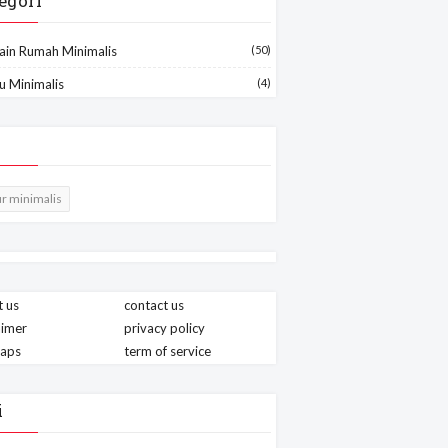
egori
ain Rumah Minimalis
(50)
u Minimalis
(4)
r minimalis
 us
contact us
aimer
privacy policy
maps
term of service
i