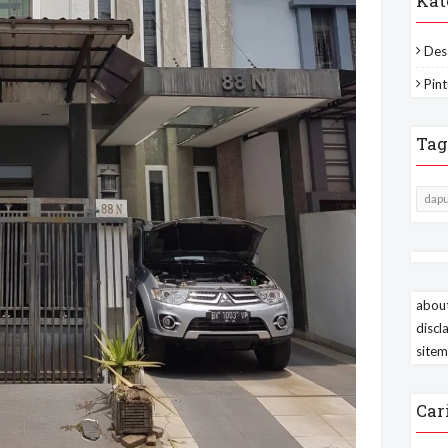
Kat
Des
Pint
Tag
dapu
about
discl
site
Car