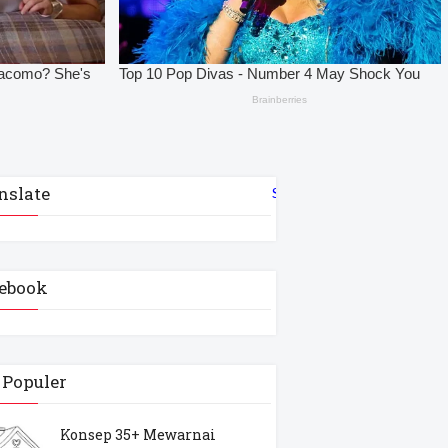
nslate
Select Language
▼
ebook
 Populer
Konsep 35+ Mewarnai