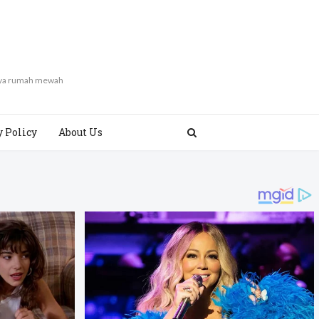
gaya rumah mewah
y Policy
About Us