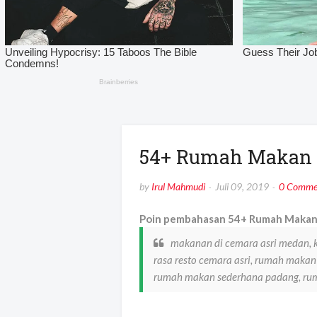
54+ Rumah Makan 
by
Irul Mahmudi
Juli 09, 2019
0 Comme
Poin pembahasan 54+ Rumah Makan 
makanan di cemara asri medan, k
rasa resto cemara asri, rumah maka
rumah makan sederhana padang, ru