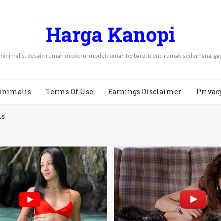
Harga Kanopi
 minimalis, desain rumah modern, model rumah terbaru, trend rumah sederhana, 
inimalis
Terms Of Use
Earnings Disclaimer
Privac
is