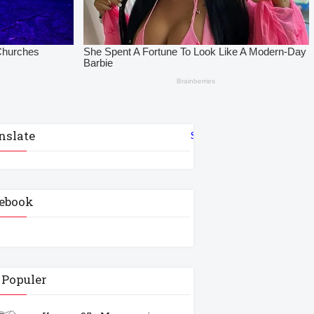
nslate
Select Language
▼
ebook
 Populer