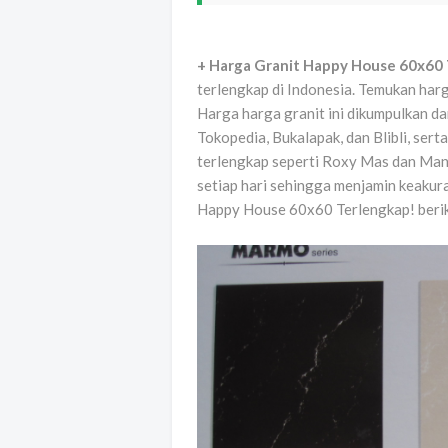
+ Harga Granit Happy House 60x60
terlengkap di Indonesia. Temukan harg
Harga harga granit ini dikumpulkan da
Tokopedia, Bukalapak, dan Blibli, sert
terlengkap seperti Roxy Mas dan Mang
setiap hari sehingga menjamin keakur
Happy House 60x60 Terlengkap! berik