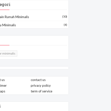
egori
ain Rumah Minimalis
(50)
u Minimalis
(4)
r minimalis
 us
contact us
aimer
privacy policy
maps
term of service
i