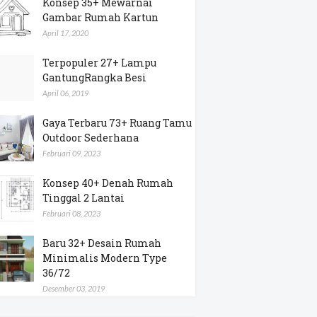
Konsep 35+ Mewarnai
Gambar Rumah Kartun
April 17, 2020
Terpopuler 27+ Lampu
GantungRangka Besi
April 06, 2019
Gaya Terbaru 73+ Ruang Tamu
Outdoor Sederhana
Februari 09, 2023
Konsep 40+ Denah Rumah
Tinggal 2 Lantai
Februari 08, 2023
Baru 32+ Desain Rumah
Minimalis Modern Type
36/72
Desember 03, 2019