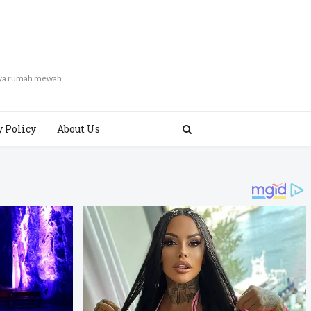
gaya rumah mewah
y Policy
About Us