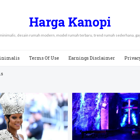
Harga Kanopi
 minimalis, desain rumah modern, model rumah terbaru, trend rumah sederhana, 
inimalis
Terms Of Use
Earnings Disclaimer
Privac
is