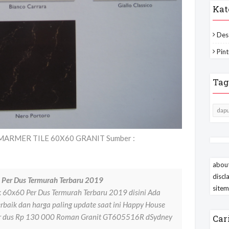
Kat
Des
Pint
Tag
dapu
ARMER TILE 60X60 GRANIT Sumber :
about
discl
 Per Dus Termurah Terbaru 2019
site
k 60x60 Per Dus Termurah Terbaru 2019 disini Ada
baik dan harga paling update saat ini Happy House
er dus Rp 130 000 Roman Granit GT605516R dSydney
Car