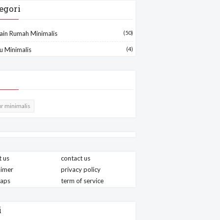
egori
ain Rumah Minimalis
(50)
u Minimalis
(4)
r minimalis
 us
contact us
aimer
privacy policy
maps
term of service
i