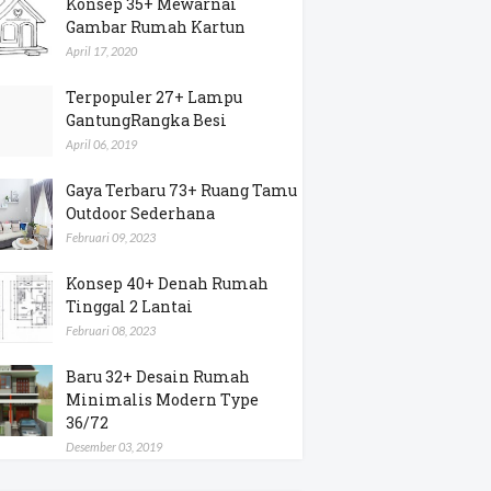
Konsep 35+ Mewarnai
Gambar Rumah Kartun
April 17, 2020
Terpopuler 27+ Lampu
GantungRangka Besi
April 06, 2019
Gaya Terbaru 73+ Ruang Tamu
Outdoor Sederhana
Februari 09, 2023
Konsep 40+ Denah Rumah
Tinggal 2 Lantai
Februari 08, 2023
Baru 32+ Desain Rumah
Minimalis Modern Type
36/72
Desember 03, 2019