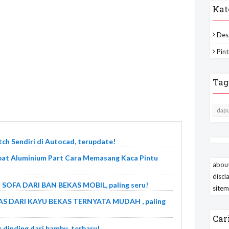
Kat
Des
Pint
Tag
dapu
h Sendiri di Autocad, terupdate!
pat Aluminium Part Cara Memasang Kaca Pintu
about
discl
OFA DARI BAN BEKAS MOBIL, paling seru!
site
S DARI KAYU BEKAS TERNYATA MUDAH , paling
Car
 dinding dari bambu, terbaru!