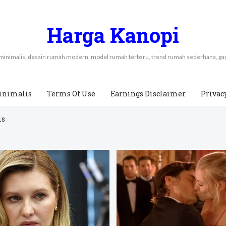
Harga Kanopi
 minimalis, desain rumah modern, model rumah terbaru, trend rumah sederhana, 
inimalis
Terms Of Use
Earnings Disclaimer
Privac
is