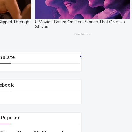
nslate
Select Language
▼
ebook
 Populer