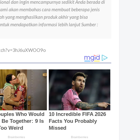
sional dan ingin mencampurnya sedikit Anda berada di
i kami akan membahas cara membuat beberapa jenis
ah yang menghasilkan produk akhir yang bisa
 untuk mendapatkan informasi lebih lanjut Sumber :
watch?v=3hJ6uXWOO9o