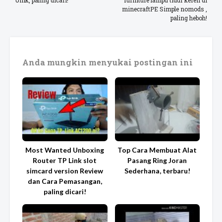
Unik, paling dicari!
furniture lampu tidur keren di
minecraftPE Simple nomods ,
paling heboh!
Anda mungkin menyukai postingan ini
Most Wanted Unboxing
Top Cara Membuat Alat
Router TP Link slot
Pasang Ring Joran
simcard version Review
Sederhana, terbaru!
dan Cara Pemasangan,
paling dicari!