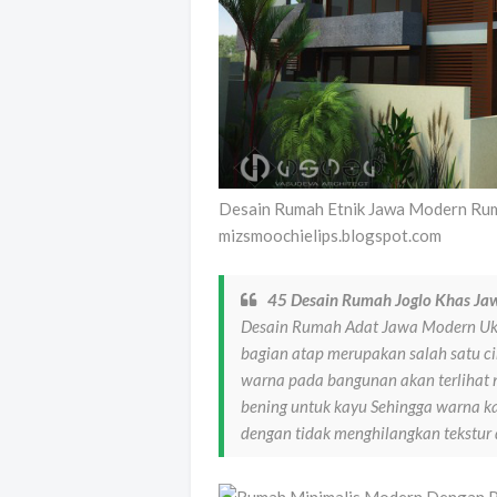
Desain Rumah Etnik Jawa Modern Rum
mizsmoochielips.blogspot.com
45 Desain Rumah Joglo Khas Ja
Desain Rumah Adat Jawa Modern Ukir
bagian atap merupakan salah satu cir
warna pada bangunan akan terlihat
bening untuk kayu Sehingga warna ka
dengan tidak menghilangkan tekstur 