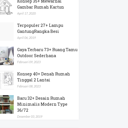
Konsep 35+ Mewarnai
Gambar Rumah Kartun
April 17, 2020
Terpopuler 27+ Lampu
GantungRangka Besi
April 06, 2019
Gaya Terbaru 73+ Ruang Tamu
Outdoor Sederhana
Februari 09, 2023
Konsep 40+ Denah Rumah
Tinggal 2 Lantai
Februari 08, 2023
Baru 32+ Desain Rumah
Minimalis Modern Type
36/72
Desember 03, 2019