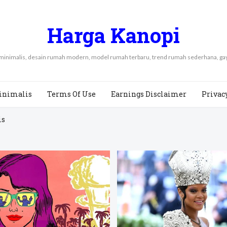
Harga Kanopi
 minimalis, desain rumah modern, model rumah terbaru, trend rumah sederhana, 
inimalis
Terms Of Use
Earnings Disclaimer
Privac
is