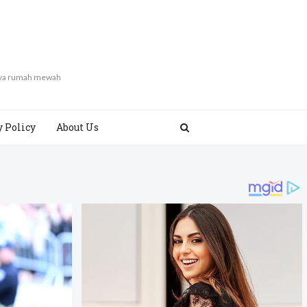
gaya rumah mewah
y Policy
About Us