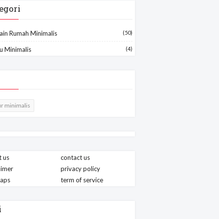
egori
ain Rumah Minimalis
(50)
u Minimalis
(4)
r minimalis
 us
contact us
aimer
privacy policy
maps
term of service
i