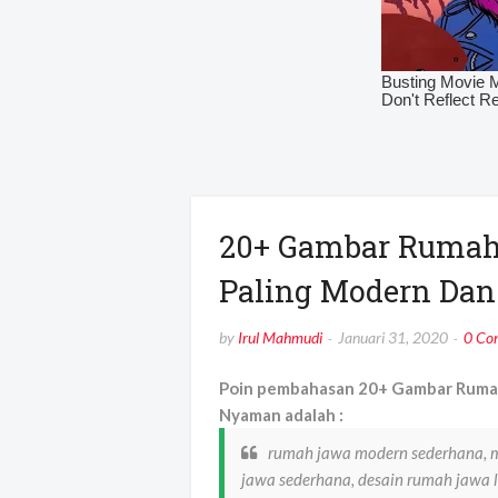
20+ Gambar Rumah
Paling Modern Da
by
Irul Mahmudi
Januari 31, 2020
0 Co
Poin pembahasan 20+ Gambar Rumah
Nyaman adalah :
rumah jawa modern sederhana, m
jawa sederhana, desain rumah jawa 