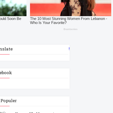
nslate
Select Language
▼
ebook
 Populer