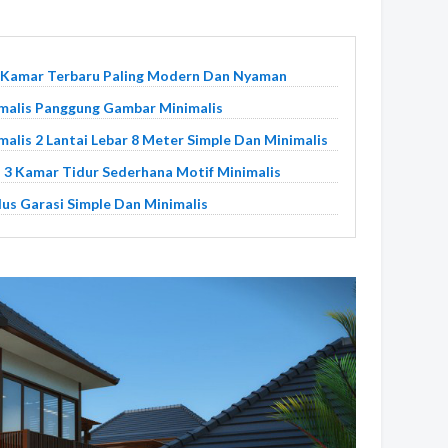
 Kamar Terbaru Paling Modern Dan Nyaman
malis Panggung Gambar Minimalis
lis 2 Lantai Lebar 8 Meter Simple Dan Minimalis
 3 Kamar Tidur Sederhana Motif Minimalis
us Garasi Simple Dan Minimalis