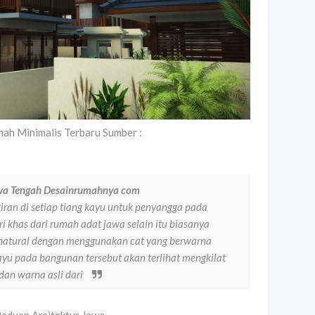
ah Minimalis Terbaru Sumber :
wa Tengah Desainrumahnya com
an di setiap tiang kayu untuk penyangga pada
i khas dari rumah adat jawa selain itu biasanya
 natural dengan menggunakan cat yang berwarna
yu pada bangunan tersebut akan terlihat mengkilat
dan warna asli dari